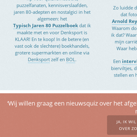
puzzelfanaten, kennisverslaafden,
Zo luidde d
jaren 80-adepten en nostalgici in het
dat fot
algemeen: het
Arnold Re
Typisch Jaren 80 Puzzelboek
dat ik
Waarom doe
maakte met en voor Denksport is
ik dat? Waar
KLAAR! En te koop! In de betere (en
mijn carri
vast ook de slechtere) boekhandels,
Waar heb
grotere supermarkten en online via
Denksport
zelf en
BOL
.
Een
interv
bierviltjes,
stellen en 
‘Wij willen graag een nieuwsquiz over het afg
JA, IK W
OVER ZO