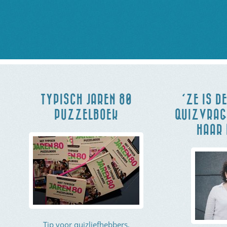
TYPISCH JAREN 80
‘ZE IS D
PUZZELBOEK
QUIZVRAGE
HAAR 
Tip voor quizliefhebbers,