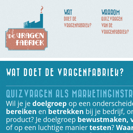
WAT
WAAROM
DOET DE
QUIZVRAGEN
VRAGENFABRIEK?
VAN DE
VRAGENFABRIEK?
WAT DOET DE VRAGENFABRIEK?
QUIZVRAGEN ALS MARKETINGINST
Wil je je
doelgroep
op een
onderscheid
bereiken
en
betrekken
bij je bedrijf, 
product? Je doelgroep
bewustmaken, v
of op een luchtige manier
testen
?
Waar