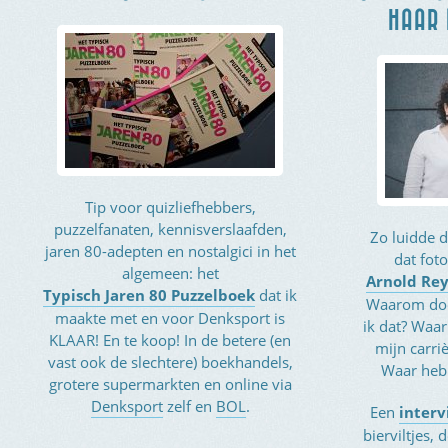
HAAR 
Tip voor quizliefhebbers,
puzzelfanaten, kennisverslaafden,
Zo luidde d
jaren 80-adepten en nostalgici in het
dat fot
algemeen: het
Arnold Re
Typisch Jaren 80 Puzzelboek
dat ik
Waarom doe
maakte met en voor Denksport is
ik dat? Waar
KLAAR! En te koop! In de betere (en
mijn carri
vast ook de slechtere) boekhandels,
Waar heb
grotere supermarkten en online via
Denksport
zelf en
BOL
.
Een
interv
bierviltjes,