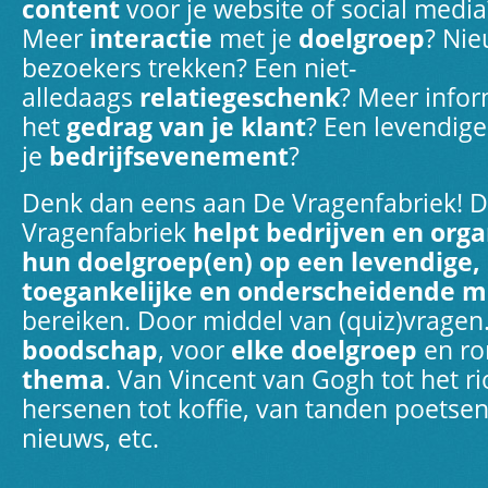
content
voor je website of social media
Meer
interactie
met je
doelgroep
? Ni
bezoekers trekken? Een niet-
alledaags
relatiegeschenk
? Meer infor
het
gedrag van je klant
? Een levendige
je
bedrijfsevenement
?
Denk dan eens aan De Vragenfabriek! 
Vragenfabriek
helpt bedrijven en org
hun doelgroep(en) op een levendige,
toegankelijke en onderscheidende m
bereiken. Door middel van (quiz)vragen
boodschap
, voor
elke doelgroep
en r
thema
. Van Vincent van Gogh tot het ri
hersenen tot koffie, van tanden poetsen
nieuws, etc.