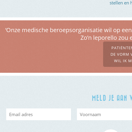
stellen en 
‘Onze medische beroepsorganisatie wil op een 
Zo’n leporello zou 
PATIËNTE
DE VORM V
WIL IK 
MELD JE AAN 