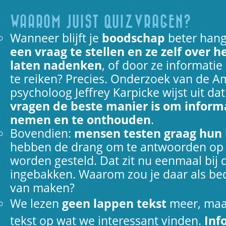
WAAROM JUIST QUIZVRAGEN?
Wanneer blijft je
boodschap
beter han
een vraag te stellen en ze zelf over 
laten nadenken
, of door ze informatie
te reiken? Precies. Onderzoek van de 
psycholoog Jeffrey Karpicke wijst uit da
vragen de beste manier is om informa
nemen en te onthouden
.
Bovendien:
mensen testen graag hun 
hebben de drang om te antwoorden op 
worden gesteld. Dat zit nu eenmaal bij
ingebakken. Waarom zou je daar als bed
van maken?
We lezen
geen lappen tekst
meer, maa
tekst op wat we interessant vinden.
Inf