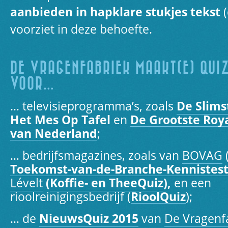
aanbieden in hapklare stukjes tekst
(
voorziet in deze behoefte.
DE VRAGENFABRIEK MAAKT(E) QUI
VOOR…
… televisieprogramma’s, zoals
De Slim
Het
M
es
Op Tafel
en
De Grootste Roy
van Nederland
;
… bedrijfsmagazines, zoals van
BOVAG
Toekomst-van-de-Branche-Kennistes
Lévelt
(
Koffie- en TheeQuiz
),
en een
rioolreinigingsbedrijf (
RioolQuiz
);
… de
NieuwsQuiz 2015
van
De Vragenf