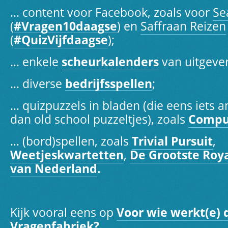
… content voor Facebook, zoals voor
Se
(
#‎Vragen10daagse‬
) en
Saffraan Reizen
(
#QuizVijfdaagse
);
… enkele
scheurkalenders
van uitgever
… diverse
bedrijfsspellen
;
… quizpuzzels
in bladen (die eens iets a
dan old school puzzeltjes), zoals
Compu
… (bord)spellen, zoals
Trivial Pursuit
,
Weetjeskwartetten
,
De Grootste Roy
van Nederland
.
Kijk vooral eens op
Voor wie werkt(e) 
Vragenfabriek?