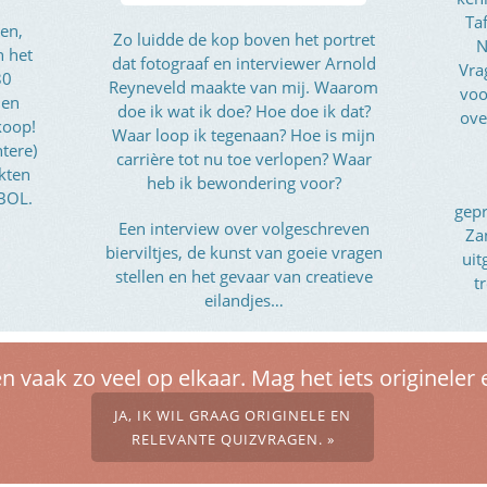
Ta
en,
Zo luidde de kop boven het portret
N
n het
dat fotograaf en interviewer Arnold
Vra
80
Reyneveld maakte van mij. Waarom
voo
 en
doe ik wat ik doe? Hoe doe ik dat?
ove
koop!
Waar loop ik tegenaan? Hoe is mijn
htere)
carrière tot nu toe verlopen? Waar
kten
heb ik bewondering voor?
 BOL.
gep
Een interview over volgeschreven
Za
bierviltjes, de kunst van goeie vragen
ui
stellen en het gevaar van creatieve
t
eilandjes…
en vaak zo veel op elkaar. Mag het iets origineler 
JA, IK WIL GRAAG ORIGINELE EN
RELEVANTE QUIZVRAGEN. »