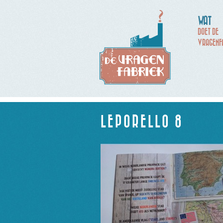
WAT
DOET DE
VRAGENF
LEPORELLO 8