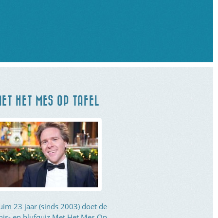
ET HET MES OP TAFEL
uim 23 jaar (sinds 2003) doet de
nis- en blufquiz Met Het Mes Op