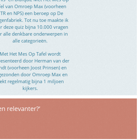
fel van Omroep Max (voorheen
TR en NPS) een beroep op De
genfabriek. Tot nu toe maakte ik
r deze quiz bijna 10.000 vragen
r alle denkbare onderwerpen in
alle categorieën.
Met Het Mes Op Tafel wordt
resenteerd door Herman van der
ndt (voorheen Joost Prinsen) en
tgezonden door Omroep Max en
rekt regelmatig bijna 1 miljoen
kijkers.
en relevanter?’