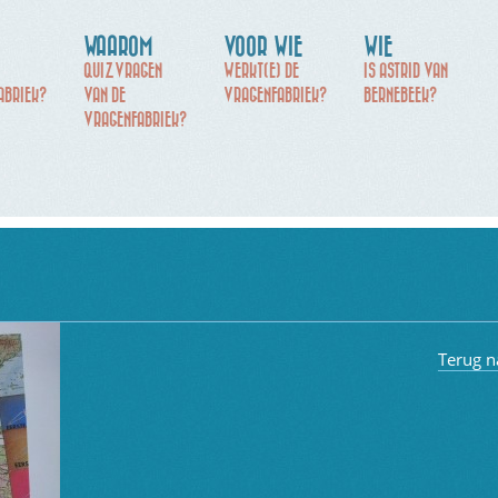
WAAROM
VOOR WIE
WIE
QUIZVRAGEN
WERKT(E) DE
IS ASTRID VAN
ABRIEK?
VAN DE
VRAGENFABRIEK?
BERNEBEEK?
VRAGENFABRIEK?
Terug n