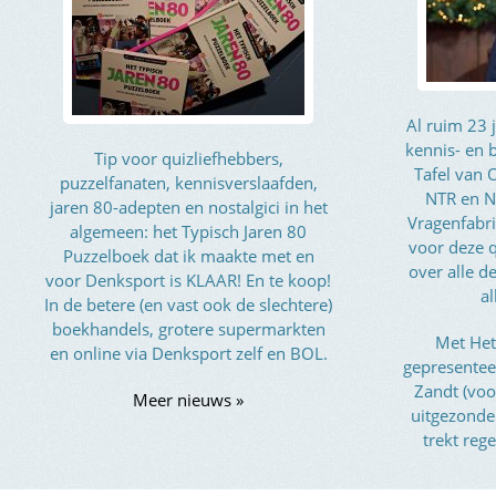
Al ruim 23 
kennis- en 
Tip voor quizliefhebbers,
Tafel van
puzzelfanaten, kennisverslaafden,
NTR en N
jaren 80-adepten en nostalgici in het
Vragenfabri
algemeen: het Typisch Jaren 80
voor deze q
Puzzelboek dat ik maakte met en
over alle 
voor Denksport is KLAAR! En te koop!
al
In de betere (en vast ook de slechtere)
boekhandels, grotere supermarkten
Met Het
en online via Denksport zelf en BOL.
gepresentee
Zandt (voo
Meer nieuws »
uitgezond
trekt reg