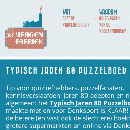
WAT
WAAROM
DOET DE
QUIZVRAGEN
VRAGENFABRIEK?
VAN DE
VRAGENFABRIEK?
TYPISCH JAREN 80 PUZZELBOEK
Tip voor quizliefhebbers, puzzelfanaten,
kennisverslaafden, jaren 80-adepten en no
algemeen: het
Typisch Jaren 80 Puzzelb
maakte met en voor Denksport is KLAAR! 
de betere (en vast ook de slechtere) boek
grotere supermarkten en online via
Denk