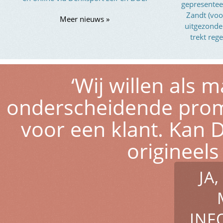
gepresentee
Zandt (voo
Meer nieuws »
uitgezond
trekt reg
‘Wij willen als
onderscheidende pro
voor een klant. Kan D
origineel
JA
INF