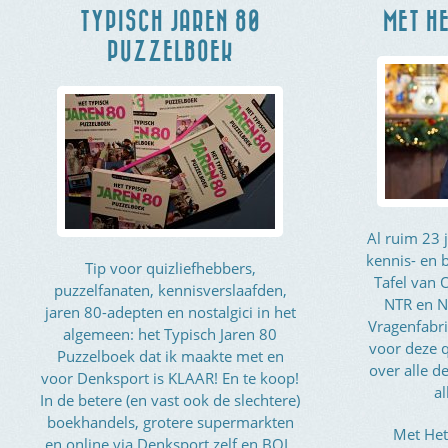
TYPISCH JAREN 80
MET HE
PUZZELBOEK
Al ruim 23 
kennis- en 
Tip voor quizliefhebbers,
Tafel van
puzzelfanaten, kennisverslaafden,
NTR en N
jaren 80-adepten en nostalgici in het
Vragenfabri
algemeen: het Typisch Jaren 80
voor deze q
Puzzelboek dat ik maakte met en
over alle 
voor Denksport is KLAAR! En te koop!
al
In de betere (en vast ook de slechtere)
boekhandels, grotere supermarkten
Met Het
en online via Denksport zelf en BOL.