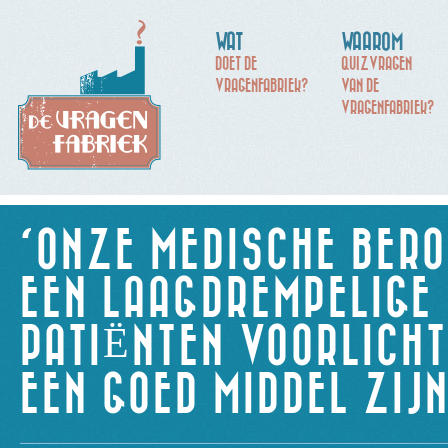
WAT
WAAROM
DOET DE
QUIZVRAGEN
VRAGENFABRIEK?
VAN DE
VRAGENFABRIEK?
‘ONZE MEDISCHE BERO
EEN LAAGDREMPELIGE 
PATIËNTEN VOORLICHT
EEN GOED MIDDEL ZIJN