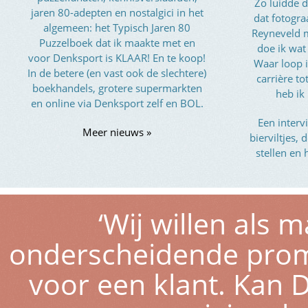
Zo luidde d
jaren 80-adepten en nostalgici in het
dat fotogra
algemeen: het Typisch Jaren 80
Reyneveld 
Puzzelboek dat ik maakte met en
doe ik wat
voor Denksport is KLAAR! En te koop!
Waar loop i
In de betere (en vast ook de slechtere)
carrière t
boekhandels, grotere supermarkten
heb ik
en online via Denksport zelf en BOL.
Een interv
Meer nieuws »
bierviltjes,
stellen en 
‘Wij willen als
onderscheidende pro
voor een klant. Kan D