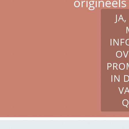
origineel
JA
INF
OV
PRO
IN 
V
Q