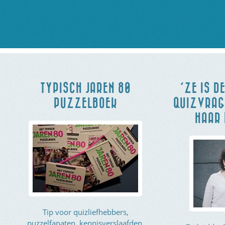
TYPISCH JAREN 80
‘ZE IS D
PUZZELBOEK
QUIZVRAGE
HAAR 
Tip voor quizliefhebbers,
puzzelfanaten, kennisverslaafden,