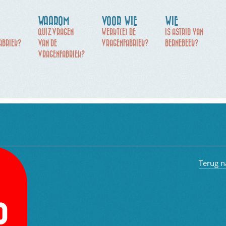
WAAROM
VOOR WIE
WIE
QUIZVRAGEN
WERKT(E) DE
IS ASTRID VAN
ABRIEK?
VAN DE
VRAGENFABRIEK?
BERNEBEEK?
VRAGENFABRIEK?
Terug n