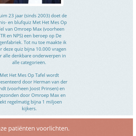
uim 23 jaar (sinds 2003) doet de
nis- en blufquiz Met Het Mes Op
fel van Omroep Max (voorheen
TR en NPS) een beroep op De
genfabriek. Tot nu toe maakte ik
r deze quiz bijna 10.000 vragen
r alle denkbare onderwerpen in
alle categorieën.
Met Het Mes Op Tafel wordt
resenteerd door Herman van der
ndt (voorheen Joost Prinsen) en
tgezonden door Omroep Max en
rekt regelmatig bijna 1 miljoen
kijkers.
e patiënten voorlichten.