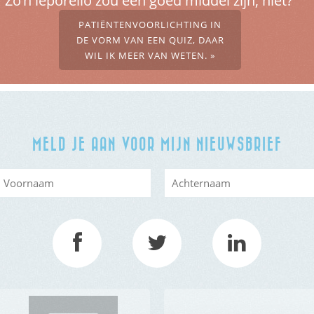
Zo’n leporello zou een goed middel zijn, niet?’
PATIËNTENVOORLICHTING IN
DE VORM VAN EEN QUIZ, DAAR
WIL IK MEER VAN WETEN. »
MELD JE AAN VOOR MIJN NIEUWSBRIEF