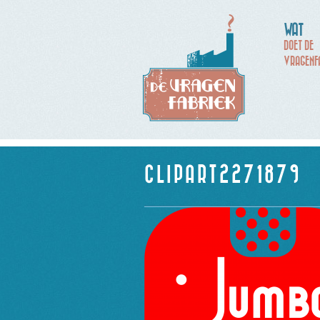
WAT
DOET DE
VRAGENF
CLIPART2271879