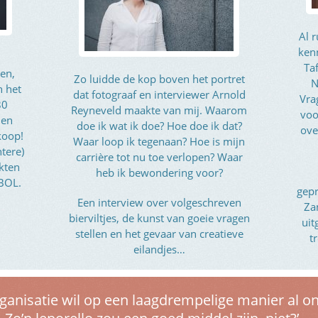
Al r
ken
Ta
en,
Zo luidde de kop boven het portret
N
n het
dat fotograaf en interviewer Arnold
Vra
80
Reyneveld maakte van mij. Waarom
voo
 en
doe ik wat ik doe? Hoe doe ik dat?
ove
koop!
Waar loop ik tegenaan? Hoe is mijn
htere)
carrière tot nu toe verlopen? Waar
kten
heb ik bewondering voor?
 BOL.
gep
Een interview over volgeschreven
Za
bierviltjes, de kunst van goeie vragen
ui
stellen en het gevaar van creatieve
t
eilandjes…
nisatie wil op een laagdrempelige manier al onz