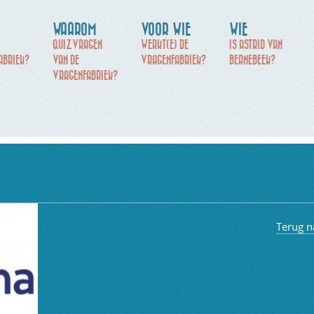
WAAROM
VOOR WIE
WIE
QUIZVRAGEN
WERKT(E) DE
IS ASTRID VAN
ABRIEK?
VAN DE
VRAGENFABRIEK?
BERNEBEEK?
VRAGENFABRIEK?
Terug n