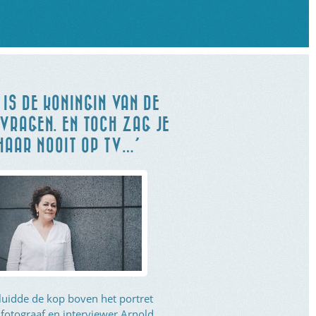
 IS DE KONINGIN VAN DE
VRAGEN. EN TOCH ZAG JE
HAAR NOOIT OP TV…’
luidde de kop boven het portret
 fotograaf en interviewer Arnold