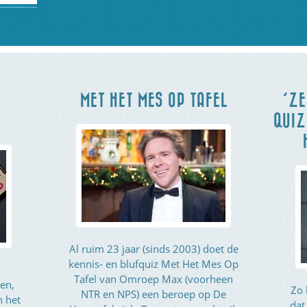
MET HET MES OP TAFEL
‘ZE
QUIZ
Al ruim 23 jaar (sinds 2003) doet de
kennis- en blufquiz Met Het Mes Op
Tafel van Omroep Max (voorheen
en,
Zo 
NTR en NPS) een beroep op De
n het
dat