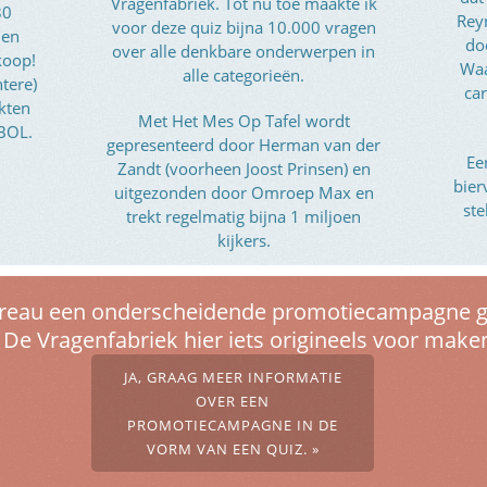
Vragenfabriek. Tot nu toe maakte ik
80
Rey
voor deze quiz bijna 10.000 vragen
 en
do
over alle denkbare onderwerpen in
koop!
Waa
alle categorieën.
htere)
car
kten
Met Het Mes Op Tafel wordt
 BOL.
gepresenteerd door Herman van der
Ee
Zandt (voorheen Joost Prinsen) en
bier
uitgezonden door Omroep Max en
ste
trekt regelmatig bijna 1 miljoen
kijkers.
bureau een onderscheidende promotiecampagne g
De Vragenfabriek hier iets origineels voor maken
JA, GRAAG MEER INFORMATIE
OVER EEN
PROMOTIECAMPAGNE IN DE
VORM VAN EEN QUIZ. »