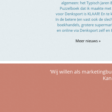
algemeen: het Typisch Jaren 
Puzzelboek dat ik maakte met
voor Denksport is KLAAR! En te 
In de betere (en vast ook de slec
boekhandels, grotere supermar
en online via Denksport zelf en
Meer nieuws »
‘Wij willen als marketing
Kan 