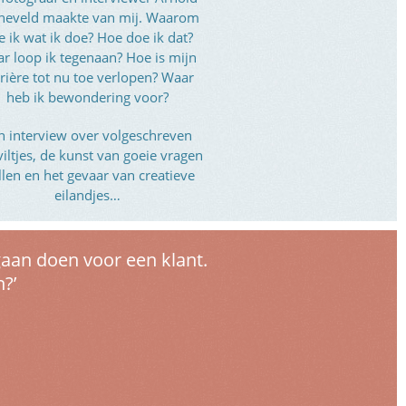
neveld maakte van mij. Waarom
e ik wat ik doe? Hoe doe ik dat?
r loop ik tegenaan? Hoe is mijn
rière tot nu toe verlopen? Waar
heb ik bewondering voor?
n interview over volgeschreven
viltjes, de kunst van goeie vragen
llen en het gevaar van creatieve
eilandjes…
aan doen voor een klant.
?’