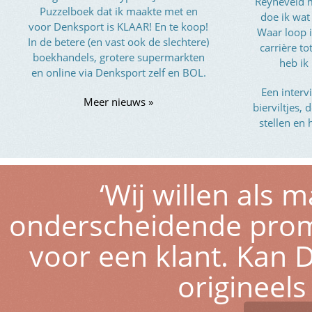
Reyneveld 
Puzzelboek dat ik maakte met en
doe ik wat
voor Denksport is KLAAR! En te koop!
Waar loop i
In de betere (en vast ook de slechtere)
carrière t
boekhandels, grotere supermarkten
heb ik
en online via Denksport zelf en BOL.
Een interv
Meer nieuws »
bierviltjes,
stellen en 
‘Wij willen als
onderscheidende pro
voor een klant. Kan D
origineel