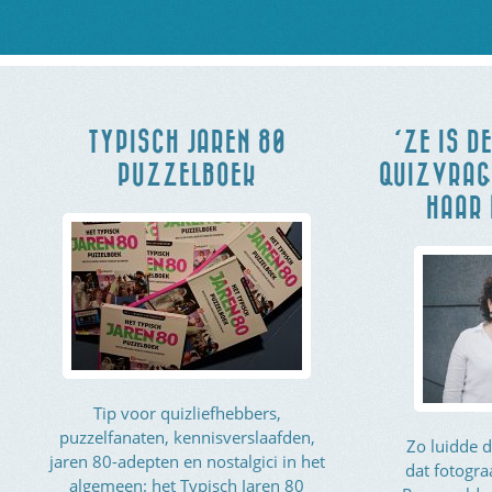
TYPISCH JAREN 80
‘ZE IS D
PUZZELBOEK
QUIZVRAGE
HAAR 
Tip voor quizliefhebbers,
puzzelfanaten, kennisverslaafden,
Zo luidde d
jaren 80-adepten en nostalgici in het
dat fotogra
algemeen: het Typisch Jaren 80