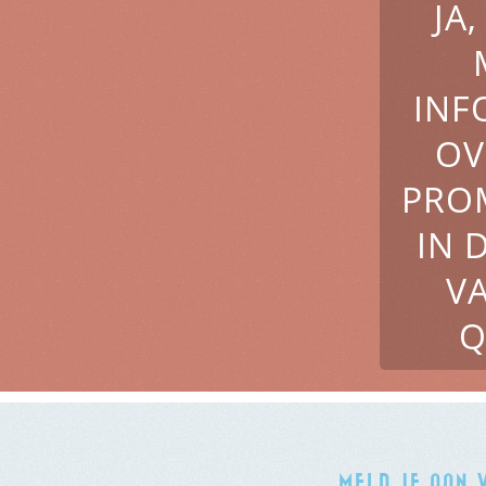
JA
INF
OV
PRO
IN 
V
Q
MELD JE AAN 