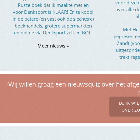
voor deze q
Puzzelboek dat ik maakte met en
over alle 
voor Denksport is KLAAR! En te koop!
al
In de betere (en vast ook de slechtere)
boekhandels, grotere supermarkten
Met Het
en online via Denksport zelf en BOL.
gepresentee
Zandt (voo
Meer nieuws »
uitgezond
trekt reg
‘Wij willen graag een nieuwsquiz over het afg
JA, IK W
OVER ZO