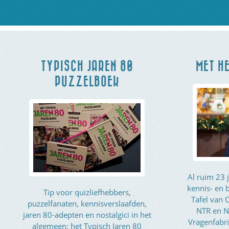
TYPISCH JAREN 80
MET HE
PUZZELBOEK
Al ruim 23 
kennis- en 
Tip voor quizliefhebbers,
Tafel van
puzzelfanaten, kennisverslaafden,
NTR en N
jaren 80-adepten en nostalgici in het
Vragenfabri
algemeen: het Typisch Jaren 80