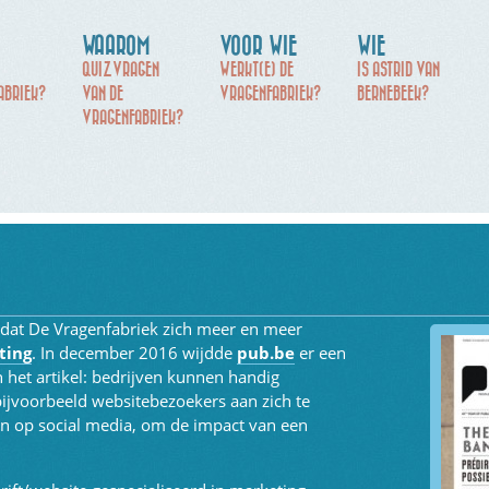
WAAROM
VOOR WIE
WIE
QUIZVRAGEN
WERKT(E) DE
IS ASTRID VAN
ABRIEK?
VAN DE
VRAGENFABRIEK?
BERNEBEEK?
VRAGENFABRIEK?
 dat De Vragenfabriek zich meer en meer
ting
. In december 2016 wijdde
pub.be
er een
het artikel: bedrijven kunnen handig
jvoorbeeld websitebezoekers aan zich te
gen op social media, om de impact van een