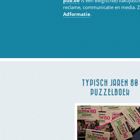
pub.be
is een Belgisch(e) vaktijdsc
reclame, communicatie en media. Z
Adformatie
.
TYPISCH JAREN 80
PUZZELBOEK