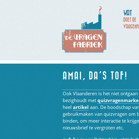
WAT
DOET DE
VRAGENF
AMAI, DA’S TOF!
Ook Vlaanderen is het niet ontgaan
bezighoudt met
quizvragenmarke
heel
artikel
aan. De boodschap van 
gebruikmaken van quizvragen om bi
binden, om meer interactie te krij
nieuwsbrief te vergroten etc.