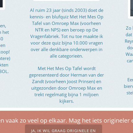
Al ruim 23 jaar (sinds 2003) doet de
kennis- en blufquiz Met Het Mes Op
Tafel van Omroep Max (voorheen
en,
Zo 
NTR en NPS) een beroep op De
n het
dat
Vragenfabriek. Tot nu toe maakte ik
80
Rey
voor deze quiz bijna 10.000 vragen
 en
do
over alle denkbare onderwerpen in
koop!
Waa
alle categorieën.
htere)
car
kten
Met Het Mes Op Tafel wordt
 BOL.
gepresenteerd door Herman van der
Ee
Zandt (voorheen Joost Prinsen) en
bier
uitgezonden door Omroep Max en
ste
trekt regelmatig bijna 1 miljoen
kijkers.
en vaak zo veel op elkaar. Mag het iets origineler 
JA, IK WIL GRAAG ORIGINELE EN