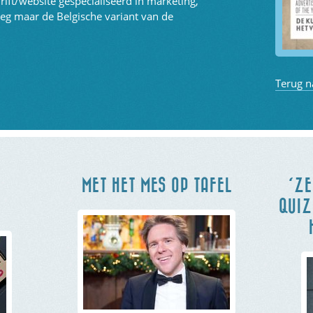
hrift/website gespecialiseerd in marketing,
eg maar de Belgische variant van de
Terug n
MET HET MES OP TAFEL
‘ZE
QUIZ