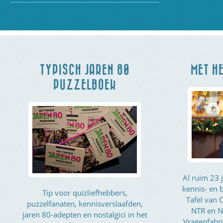
TYPISCH JAREN 80
MET HE
PUZZELBOEK
Al ruim 23 
kennis- en 
Tip voor quizliefhebbers,
Tafel van
puzzelfanaten, kennisverslaafden,
NTR en N
jaren 80-adepten en nostalgici in het
Vragenfabri