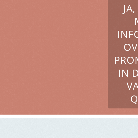
JA
INF
OV
PRO
IN 
V
Q