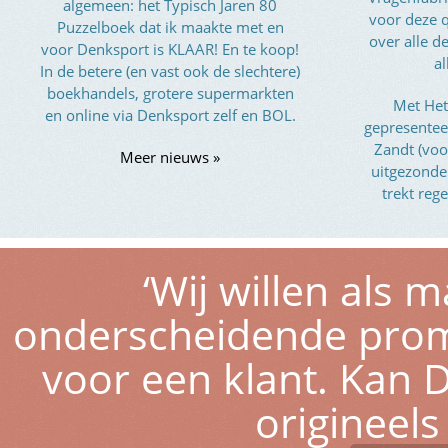
algemeen: het Typisch Jaren 80
voor deze q
Puzzelboek dat ik maakte met en
over alle 
voor Denksport is KLAAR! En te koop!
al
In de betere (en vast ook de slechtere)
boekhandels, grotere supermarkten
Met Het
en online via Denksport zelf en BOL.
gepresentee
Zandt (voo
Meer nieuws »
uitgezond
trekt reg
‘Wij willen als
onderscheidende pro
voor een klant. Kan D
origineel