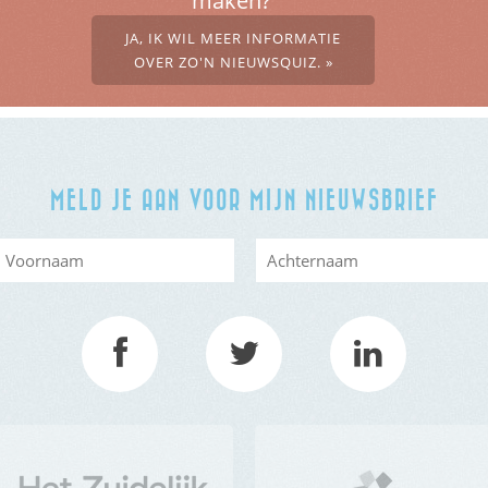
maken?’
JA, IK WIL MEER INFORMATIE
OVER ZO'N NIEUWSQUIZ. »
MELD JE AAN VOOR MIJN NIEUWSBRIEF