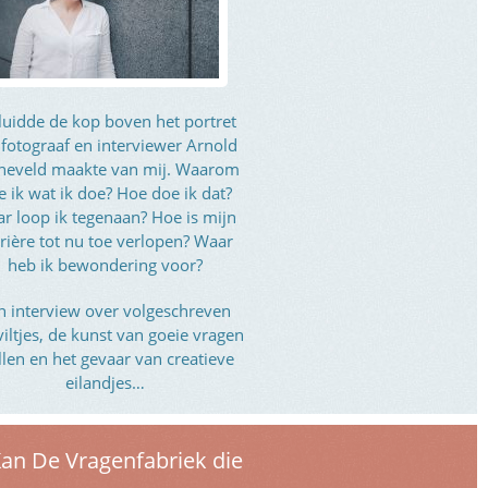
luidde de kop boven het portret
 fotograaf en interviewer Arnold
neveld maakte van mij. Waarom
e ik wat ik doe? Hoe doe ik dat?
r loop ik tegenaan? Hoe is mijn
rière tot nu toe verlopen? Waar
heb ik bewondering voor?
n interview over volgeschreven
viltjes, de kunst van goeie vragen
llen en het gevaar van creatieve
eilandjes…
Kan De Vragenfabriek die