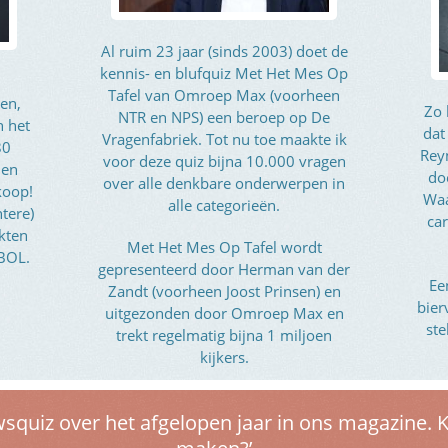
Al ruim 23 jaar (sinds 2003) doet de
kennis- en blufquiz Met Het Mes Op
Tafel van Omroep Max (voorheen
en,
Zo 
NTR en NPS) een beroep op De
n het
dat
Vragenfabriek. Tot nu toe maakte ik
80
Rey
voor deze quiz bijna 10.000 vragen
 en
do
over alle denkbare onderwerpen in
koop!
Waa
alle categorieën.
htere)
car
kten
Met Het Mes Op Tafel wordt
 BOL.
gepresenteerd door Herman van der
Ee
Zandt (voorheen Joost Prinsen) en
bier
uitgezonden door Omroep Max en
ste
trekt regelmatig bijna 1 miljoen
kijkers.
wsquiz over het afgelopen jaar in ons magazine. 