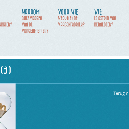
WAAROM
VOOR WIE
WIE
QUIZVRAGEN
WERKT(E) DE
IS ASTRID VAN
ABRIEK?
VAN DE
VRAGENFABRIEK?
BERNEBEEK?
VRAGENFABRIEK?
(3)
Terug n