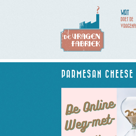
WAT
DOET DE
VRAGENF
PARMESAN CHEESE 