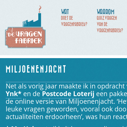
WAT
WAAROM
DOET DE
QUIZVRAGEN
VRAGENFABRIEK?
VAN DE
VRAGENFABRIEK?
MILJOENENJACHT
Net als vorig jaar maakte ik in opdrach
Ynk*
en de
Postcode Loterij
een pakke
de online versie van Miljoenenjacht. ‘He
leuke vragen geworden, vooral ook doo
actualiteiten erdoorheen’, was hun react