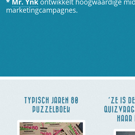
*
Mr. Ynk
ontwikkelt hoogwaardige mid
marketingcampagnes.
TYPISCH JAREN 80
‘ZE IS D
PUZZELBOEK
QUIZVRAGE
HAAR 