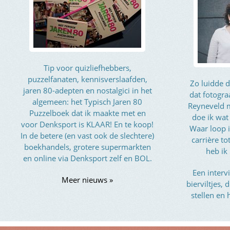
Tip voor quizliefhebbers,
puzzelfanaten, kennisverslaafden,
Zo luidde d
jaren 80-adepten en nostalgici in het
dat fotogra
algemeen: het Typisch Jaren 80
Reyneveld 
Puzzelboek dat ik maakte met en
doe ik wat
voor Denksport is KLAAR! En te koop!
Waar loop i
In de betere (en vast ook de slechtere)
carrière t
boekhandels, grotere supermarkten
heb ik
en online via Denksport zelf en BOL.
Een interv
Meer nieuws »
bierviltjes,
stellen en 