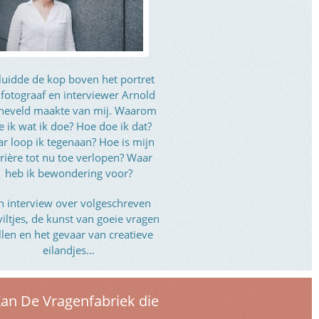
luidde de kop boven het portret
 fotograaf en interviewer Arnold
neveld maakte van mij. Waarom
e ik wat ik doe? Hoe doe ik dat?
r loop ik tegenaan? Hoe is mijn
rière tot nu toe verlopen? Waar
heb ik bewondering voor?
n interview over volgeschreven
viltjes, de kunst van goeie vragen
llen en het gevaar van creatieve
eilandjes…
Kan De Vragenfabriek die