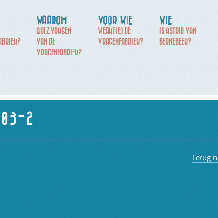
WAAROM
VOOR WIE
WIE
QUIZVRAGEN
WERKT(E) DE
IS ASTRID VAN
ABRIEK?
VAN DE
VRAGENFABRIEK?
BERNEBEEK?
VRAGENFABRIEK?
.03-2
Terug n