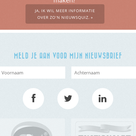
maken?’
JA, IK WIL MEER INFORMATIE
OVER ZO'N NIEUWSQUIZ. »
MELD JE AAN VOOR MIJN NIEUWSBRIEF