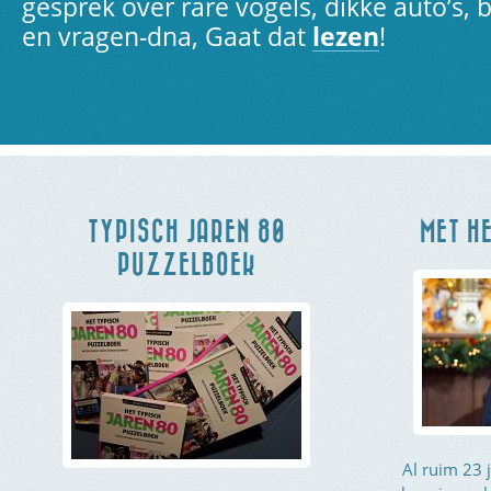
gesprek over rare vogels, dikke auto’s,
en vragen-dna, Gaat dat
lezen
!
TYPISCH JAREN 80
MET HE
PUZZELBOEK
Al ruim 23 