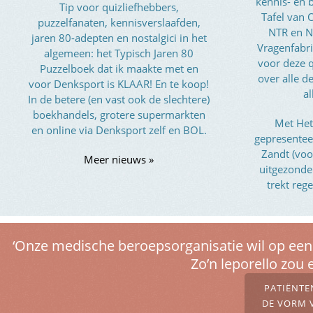
kennis- en 
Tip voor quizliefhebbers,
Tafel van
puzzelfanaten, kennisverslaafden,
NTR en N
jaren 80-adepten en nostalgici in het
Vragenfabri
algemeen: het Typisch Jaren 80
voor deze q
Puzzelboek dat ik maakte met en
over alle 
voor Denksport is KLAAR! En te koop!
al
In de betere (en vast ook de slechtere)
boekhandels, grotere supermarkten
Met Het
en online via Denksport zelf en BOL.
gepresentee
Zandt (voo
Meer nieuws »
uitgezond
trekt reg
‘Onze medische beroepsorganisatie wil op een 
Zo’n leporello zou 
PATIËNTE
DE VORM V