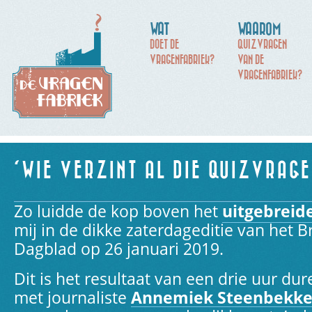
WAT
WAAROM
DOET DE
QUIZVRAGEN
VRAGENFABRIEK?
VAN DE
VRAGENFABRIEK?
‘WIE VERZINT AL DIE QUIZVRAGE
Zo luidde de kop boven het
uitgebreid
mij in de dikke zaterdageditie van het 
Dagblad op 26 januari 2019.
Dit is het resultaat van een drie uur du
met journaliste
Annemiek Steenbekke